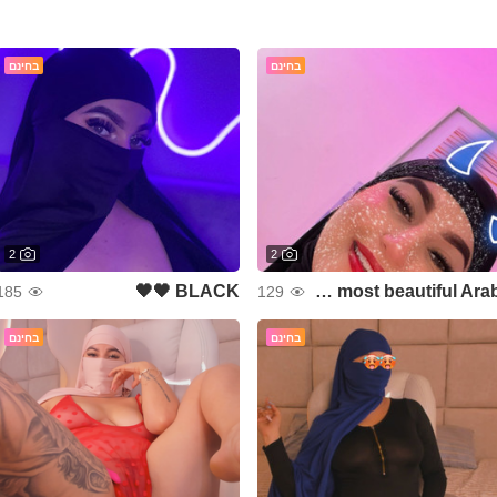
בחינם
בחינם
2
2
BLACK 🖤🖤
The most beautiful Arab
185
129
בחינם
בחינם