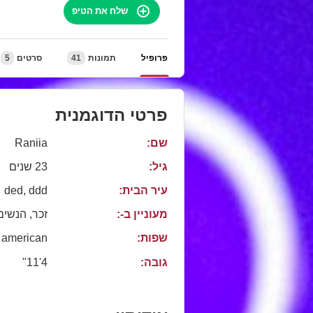
שלח את הטיפ
פרופיל
תמונות
41
סרטים
5
פרטי הדוגמנית
שם:
Raniia
גיל:
23 שנים
עיר הבית:
ded, ddd
מעוניין ב-:
זכר, הנשים
שפות:
american
גובה:
4'11"