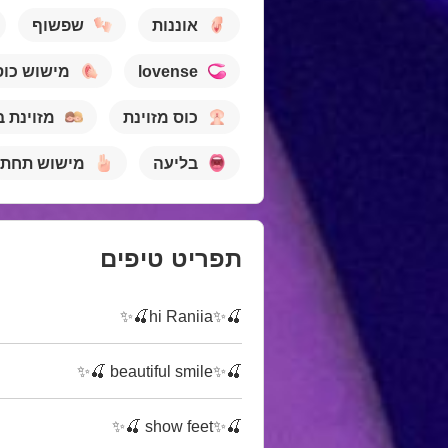
אוננות
שפשוף
lovense
מישוש כוס
כוס מזוינת
מזוינת ב
בליעה
מישוש תחת
תפריט טיפים
🍒✨hi Raniia🍒✨
🍒✨beautiful smile 🍒✨
🍒✨show feet 🍒✨