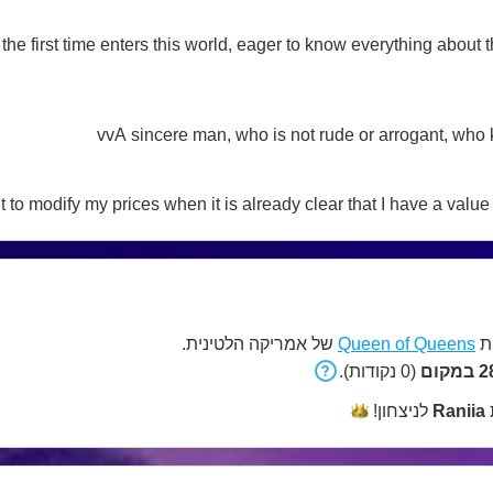
 the first time enters this world, eager to know everything about
vvA sincere man, who is not rude or arrogant, wh
 to modify my prices when it is already clear that I have a value
ת
Queen of Queens
של אמריקה הלטינית.
קום
(0 נקודות).
Raniia
לניצחון!