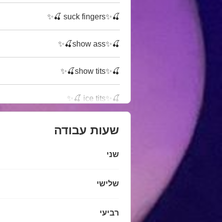
🍒✨suck fingers 🍒✨
🍒✨show ass🍒✨
🍒✨show tits🍒✨
🍒✨ice tits 🍒✨
שעות עבודה
שני
שלישי
רביעי