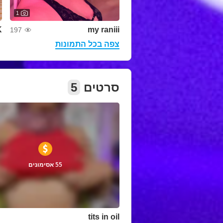
1
K
my raniii
197
צפה בכל התמונות
סרטים
5
55 אסימונים
tits in oil