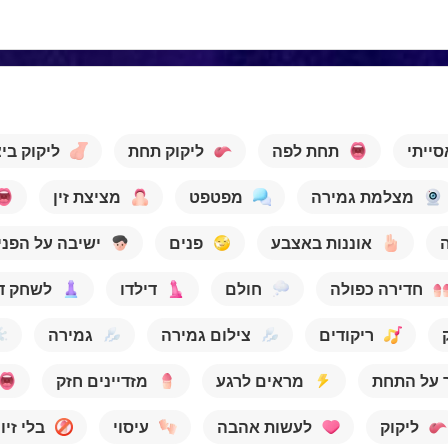
סייתי
תחת לפה
ליקוק תחת
ליקוק בי
מצלמת גמירה
מפטפט
מציצת זין
אוננות באצבע
פנים
ישיבה על הפני
חדירה כפולה
חולם
דילדו
לשחק די
ריקודים
צילום גמירה
גמירה
 על התחת
מראים לרגע
מזדיינים חזק
ליקוק
לעשות אהבה
עיסוי
בלי זיון