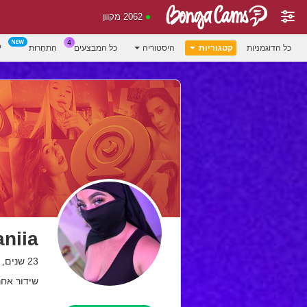
2062 מקוון
כל הדוגמניות
קטגוריות
היסטוריה
כל המבצעים
הִתחָרוּת
P
niia
23 שנים, ded
שידור אחרון: 11.10.25