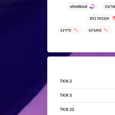
רצה
ohmibod
אוננות כוס
טאגינג
טיזינג
2 TKN
5 TKN
22 TKN