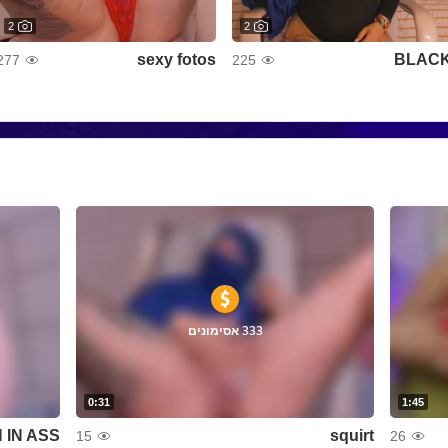
2
2
sexy fotos
BLAC
277
225
333 אסימונים
0:31
1:45
 IN ASS
squirt
15
26