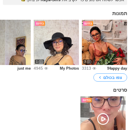
תמונות
בחינם
בחינם
1
3
4945
3313
just me
My Photos
Happy day!
צפו בכולם
סרטים
בחינם