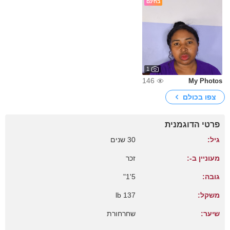
בחינם
1
146
My Photos
צפו בכולם
פרטי הדוגמנית
גיל:
30 שנים
מעוניין ב-:
זכר
גובה:
5'1"
משקל:
137 lb
שיער:
שחרחורת