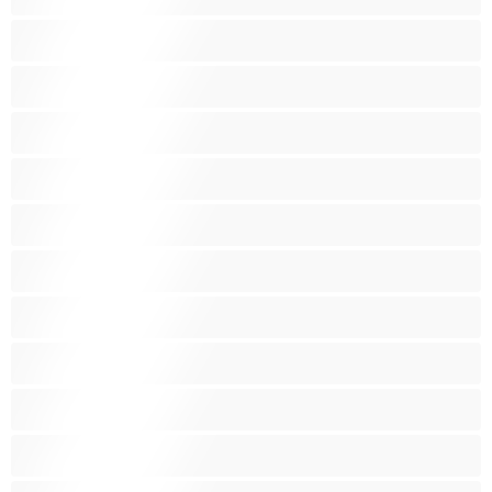
בלונדינית
בנות לבנות
בנות ממכללה
בני נוער 18‏+
ג'ינג'י
הודית
הכי טובות לפרטי
כוכבות פורנו
כוס מגולח
כוס שעירי
לטינית