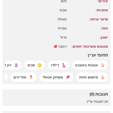
עיניים:
חום
אתניות:
אבוני
שיער ערווה:
מגולח
חזה:
אסיתי
ישבן:
גדול
סטטוס מערכות יחסים:
רווקה
תחומי עניין
אוננות באצבע
דילדו
פנים
זיון דילד
מישוש תחת
משחק אנאלי
מזדיינים
תגובות (0)
אין תגובות עדיין