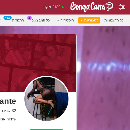
2185 מקוון
כל הדוגמניות
קטגוריות
היסטוריה
כל המבצעים
הִתחָרוּת
P
צ
ante
32 שנים
שידור אחרון: 05.08.26