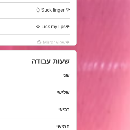
🌹 Suck finger 👆
🌹Lick my lips 💋
🌹Mirror view 😋
שעות עבודה
שני
שלישי
רביעי
חמישי