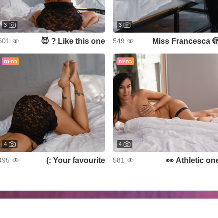
3
3
Like this one ? 😈
Miss Francesca 
501
549
בחינם
בחינם
4
4
Your favourite :)
Athletic one 
495
581