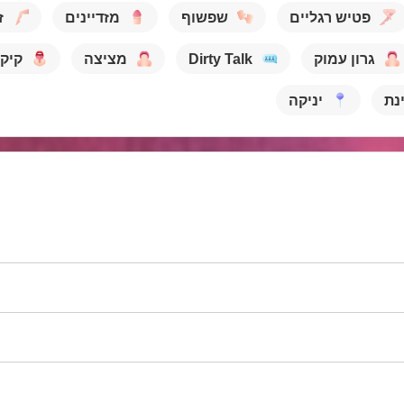
פטיש רגליים
שפשוף
מזדיינים
ז
גרון עמוק
Dirty Talk
מציצה
קיק
נת
יניקה