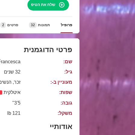
שלח את הטיפ
פרופיל
תמונות
32
סרטים
2
פרטי הדוגמנית
שם:
Francesca
גיל:
32 שנים
מעוניין ב-:
זכר, הנשים
שפות:
איטלקית
גובה:
5'3"
משקל:
121 lb
אודותיי