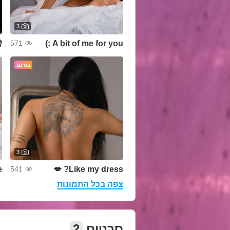
3

A bit of me for you :)
571
בחינם
3

Like my dress? 💋
541
צפה בכל התמונות
2
סרטים