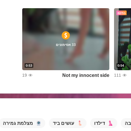
בחינם
33 אסימונים
0:53
0:54
Not my innocent side
19
111
בה
דילדו
עושים ביד
מצלמת גמירה