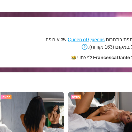
פת בתחרות
Queen of Queens
של אירופה.
ם
(163 נקודות).
FrancescaDante
לניצחון!
בחינם
בחינם