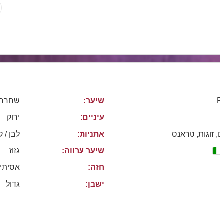
שיער:
שחרחו
עיניים:
ירוק
, זוגות, טראנס
אתניות:
לבן / ק
שיער ערווה:
גזוז
חזה:
אסיתי
ישבן:
גדול