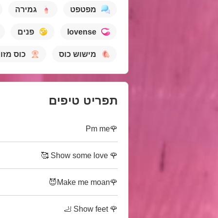
מפטפט
גמירה
lovense
פנים
מישוש כוס
כוס מזוי
תפריט טיפים
🌹Pm me
🌹 Show some love 🥰
🌹Make me moan😈
🌹 Show feet 🦶