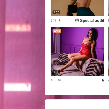
5
Special outfit 😜
547
בחינם
1
6
435