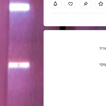
רת
ווקזי