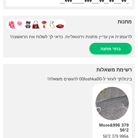
_♥♥___♥♥__♥♥___♥♥♥_____♥♥♥__
מתנות
לדוגמנית אין עדיין מתנות וירטואליות. כדאי לך לשלוח את הראשונה!
בחר מתנה
רשימת משאלות
ביכולתך לעזור ל-
00loshka00
להגשים משאלה!
More&996 379
56²2
&996 379 56²2