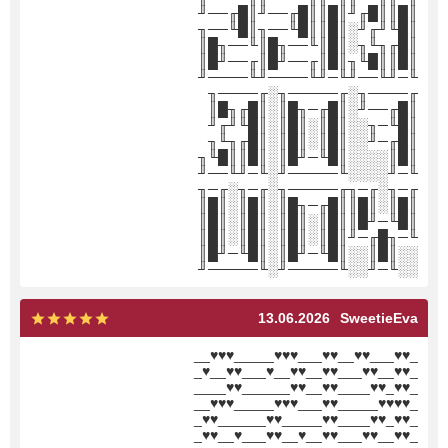
║█║║█╓╜║█║║█╓──╜║█╓──╜
║█╙╜╓╜░║█║║█╙──╖║█╙──╖
║█╓╖╙╖░║█║╙──╖█║╙──╖█║
║█║║█╙╖║█║╓──╜█║╓──╜█║
╙─╜╙──╜╙─╜╙────╜╙────╜
╓────╖░╓─────╖░╓────╖
║█╓──╜░║█╓─╖█║░║█╓╖█║
║█╙─╖░░║█║░║█║░║█╙╜╓╜
║█╓─╜░░║█║░║█║░║█╓╖╙╖
║█║░░░░║█╙─╜█║░║█║║█╙╖
╙─╜░░░░╙─────╜░╙─╜╙──╜
╓─╖░╓─╖╓─────╖░╓─╖░╓─╖
║█║░║█║║█╓─╖█║░║█║░║█║
║█╙─╜█║║█║░║█║░║█║░║█║
╙─╖█╓─╜║█║░║█║░║█║░║█║
░░║█║░░║█╙─╜█║░║█╙─╜█║
░░╙─╜░░╙─────╜░╙─────╜
13.06.2026
SweetieEva
_♥♥___♥♥__♥♥___♥♥♥_____♥♥♥__
_♥♥__♥♥___♥♥__♥♥__♥___♥♥__♥_
_♥♥_♥♥____♥♥__♥♥______♥♥____
_♥♥♥♥_____♥♥___♥♥♥_____♥♥♥__
_♥♥_♥♥____♥♥_____♥♥______♥♥_
_♥♥__♥♥___♥♥__♥__♥♥___♥__♥♥_