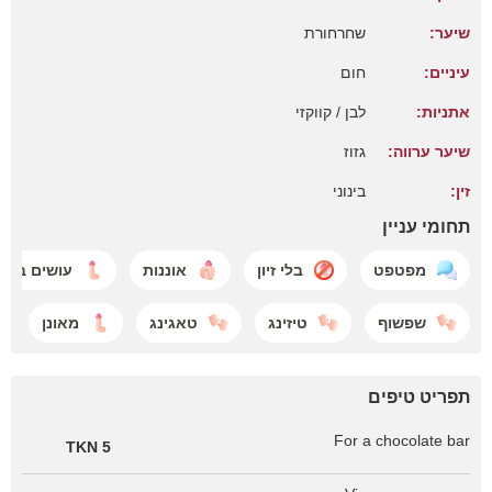
שיער:
שחרחורת
עיניים:
חום
אתניות:
לבן / קווקזי
שיער ערווה:
גזוז
זין:
בינוני
תחומי עניין
מפטפט
בלי זיון
אוננות
עושים ביד
שפשוף
טיזינג
טאגינג
מאונן
תפריט טיפים
For a chocolate bar
5 TKN