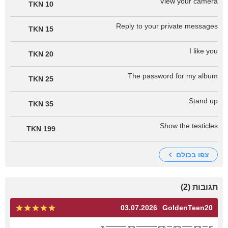
View your camera
10 TKN
Reply to your private messages
15 TKN
I like you
20 TKN
The password for my album
25 TKN
Stand up
35 TKN
Show the testicles
199 TKN
צפו בכולם
תגובות (2)
03.07.2026
GoldenTeen20
╓─╖╓──╖╓─╖╓────╖╓────╖