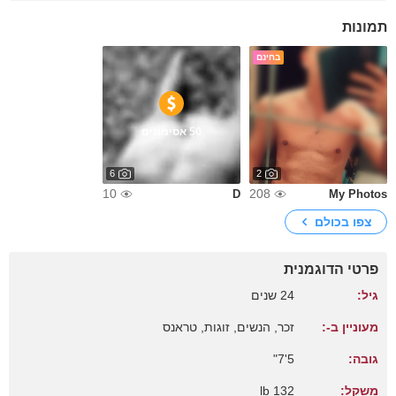
תמונות
בחינם
50 אסימונים
6
2
10
208
D
My Photos
צפו בכולם
פרטי הדוגמנית
גיל:
24 שנים
מעוניין ב-:
זכר, הנשים, זוגות, טראנס
גובה:
5'7"
משקל:
132 lb